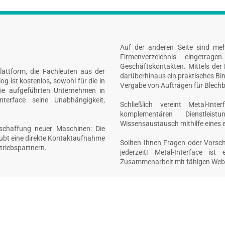
Auf der anderen Seite sind me
Firmenverzeichnis eingetrage
Geschäftskontakten. Mittels der 
plattform, die Fachleuten aus der
darüberhinaus ein praktisches Bin
g ist kostenlos, sowohl für die in
Vergabe von Aufträgen für Blechb
die aufgeführten Unternehmen in
nterface seine Unabhängigkeit,
Schließlich vereint Metal-Int
komplementären Dienstleis
Wissensaustausch mithilfe eines ei
nschaffung neuer Maschinen: Die
laubt eine direkte Kontaktaufnahme
Sollten Ihnen Fragen oder Vorsc
triebspartnern.
jederzeit! Metal-Interface is
Zusammenarbeit mit fähigen Web-E