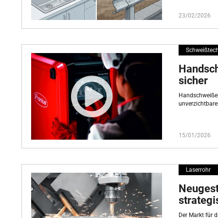
23/02/2026
Schweißtech
Handschw
sicher
Handschweißen 
unverzichtbarer
15/01/2026
Laserrohr
Neugest
strategi
Der Markt für 