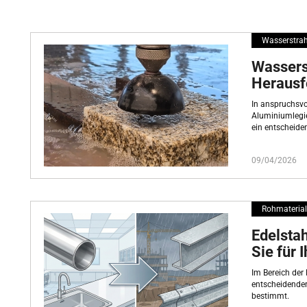
Hersteller, Herausgeber, Fachhändler von Maschinen, Werkzeug, Soft
Plattform mit technischen Artikeln erlaubt es die Problemstellunge
Lösungen zu teilen.
Wasserstrah
Alle unsere Veröffentlichungen, Artikel und Videos sind als „techni
Wassers
Informationen.
Unternehmensmitteilungen werden ebenfalls veröffentlicht, jed
Herausf
„Pressemitteilung“.
In anspruchsvol
Aluminiumlegie
ein entscheiden
09/04/2026
Rohmaterial
Edelstah
Sie für 
Im Bereich der
entscheidender 
bestimmt.