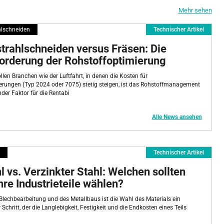
ware oder Verbrauchsmaterial für die Blech verarbeitende Industrie:
die
Mehr sehen
n der Industriebetriebe besser nachzuvollziehen und die entsprechenden
lschneiden
Technischer Artikel
sche Artikel“ kenntlich gemacht und garantieren technische Qualität der
trahlschneiden versus Fräsen: Die
och ohne Kontrolle durch Metal Interface, und tragen den Hinweis
orderung der Rohstoffoptimierung
len Branchen wie der Luftfahrt, in denen die Kosten für
rungen (Typ 2024 oder 7075) stetig steigen, ist das Rohstoffmanagement
der Faktor für die Rentabi
Alle News ansehen
Technischer Artikel
l vs. Verzinkter Stahl: Welchen sollten
Ihre Industrieteile wählen?
 Blechbearbeitung und des Metallbaus ist die Wahl des Materials ein
Schritt, der die Langlebigkeit, Festigkeit und die Endkosten eines Teils