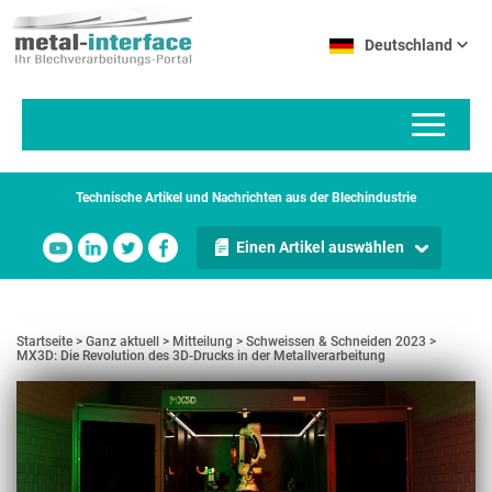
Direkt
Cookie-Einstellungen
zum
Deutschland
Inhalt
Technische Artikel und Nachrichten aus der Blechindustrie
Einen Artikel auswählen
Startseite
Ganz aktuell
Mitteilung
Schweissen & Schneiden 2023
MX3D: Die Revolution des 3D-Drucks in der Metallverarbeitung