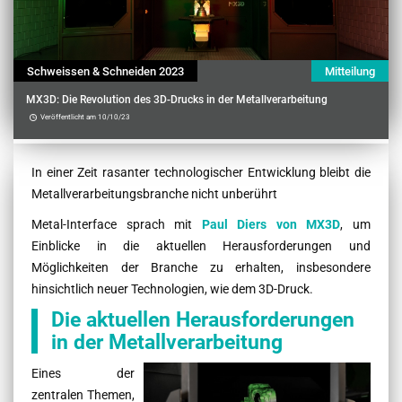
Schweissen & Schneiden 2023
Mitteilung
MX3D: Die Revolution des 3D-Drucks in der Metallverarbeitung
Veröffentlicht am 10/10/23
Contenu
In einer Zeit rasanter technologischer Entwicklung bleibt die
Metallverarbeitungsbranche nicht unberührt
Metal-Interface sprach mit
Paul Diers von MX3D
, um
Einblicke in die aktuellen Herausforderungen und
Möglichkeiten der Branche zu erhalten, insbesondere
hinsichtlich neuer Technologien, wie dem 3D-Druck.
Die aktuellen Herausforderungen
in der Metallverarbeitung
Eines der
zentralen Themen,