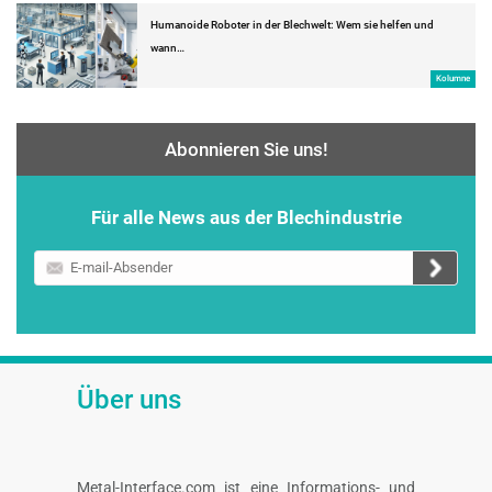
Humanoide Roboter in der Blechwelt: Wem sie helfen und
wann…
Kolumne
Abonnieren Sie uns!
Für alle News aus der Blechindustrie
E-
mail-
Absender
Über uns
Metal-Interface.com ist eine Informations- und