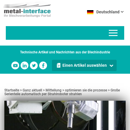
Direkt
Cookie-Einstellungen
zum
Deutschland
Inhalt
Technische Artikel und Nachrichten aus der Blechindustrie
Einen Artikel auswählen
Startseite
Ganz aktuell
Mitteilung
optimieren sie die prozesse
Große
Serienteile automatisch per Strahlroboter strahlen