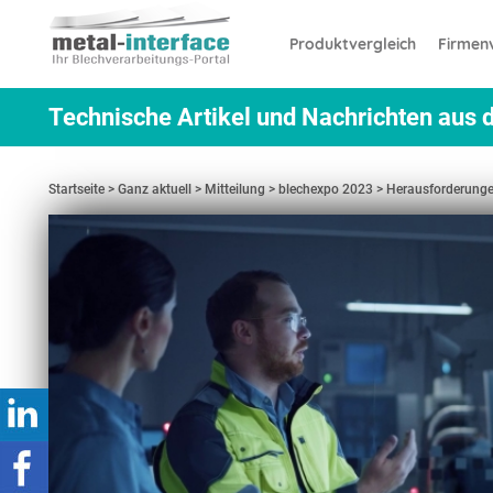
Direkt
Cookie-Einstellungen
zum
Produktvergleich
Firmenv
Inhalt
Technische Artikel und Nachrichten aus d
Startseite
Ganz aktuell
Mitteilung
blechexpo 2023
Herausforderungen