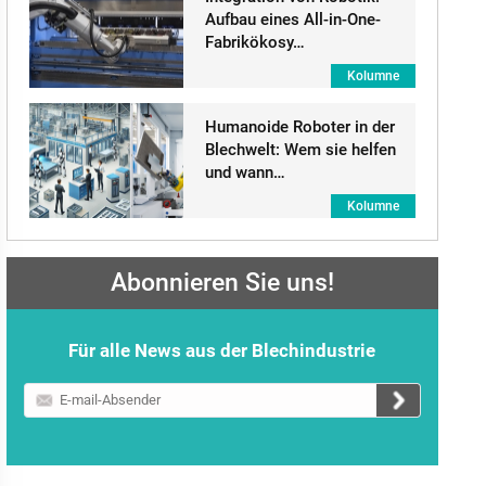
Aufbau eines All-in-One-
Fabrikökosy…
Kolumne
Humanoide Roboter in der
Blechwelt: Wem sie helfen
und wann…
Kolumne
Abonnieren Sie uns!
Für alle News aus der Blechindustrie
E-
mail-
Absender