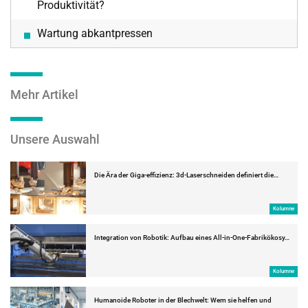
Produktivität?
Wartung abkantpressen
Mehr Artikel
Unsere Auswahl
Die Ära der Giga-effizienz: 3d-Laserschneiden definiert die…
Kolumne
Integration von Robotik: Aufbau eines All-in-One-Fabrikökosy…
Kolumne
Humanoide Roboter in der Blechwelt: Wem sie helfen und