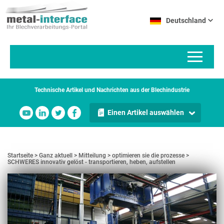
Direkt
Cookie-Einstellungen
zum
Deutschland
Inhalt
Technische Artikel und Nachrichten aus der Blechindustrie
Einen Artikel auswählen
Startseite
Ganz aktuell
Mitteilung
optimieren sie die prozesse
SCHWERES innovativ gelöst - transportieren, heben, aufstellen