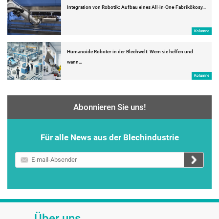
Integration von Robotik: Aufbau eines All-in-One-Fabrikökosy…
Kolumne
Humanoide Roboter in der Blechwelt: Wem sie helfen und
wann…
Kolumne
Abonnieren Sie uns!
Für alle News aus der Blechindustrie
E-
mail-
Absender
Über uns