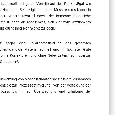
fabforce®, bringt die Vorteile auf den Punkt: „Egal wie
 Präzision und Schnelligkeit unseres Messsystems kann ein
er Sicherheitsvorteil sowie der immense zusätzliche
ren Kunden die Möglichkeit, sich klar vom Wettbewerb
lisierung ihrer Rohrwerke zu legen.“
er® sogar eine Vollautomatisierung des gesamten
ches gängige Material schnell und in höchster Güte
ohne Korrekturen und ohne Nebenzeiten,“ so Hubertus
i Graebener®.
Auswertung von Maschinendaten spezialisiert. Zusammen
enziale zur Prozessoptimierung: von der Verfolgung der
sprozess bis hin zur Überwachung und Erhaltung der