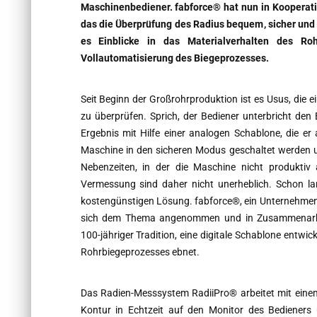
Maschinenbediener. fabforce® hat nun in Kooperat
das die Überprüfung des Radius bequem, sicher und 
es Einblicke in das Materialverhalten des Ro
Vollautomatisierung des Biegeprozesses.
Seit Beginn der Großrohrproduktion ist es Usus, die e
zu überprüfen. Sprich, der Bediener unterbricht de
Ergebnis mit Hilfe einer analogen Schablone, die er
Maschine in den sicheren Modus geschaltet werden u
Nebenzeiten, in der die Maschine nicht produktiv 
Vermessung sind daher nicht unerheblich. Schon la
kostengünstigen Lösung. fabforce®, ein Unternehmen, 
sich dem Thema angenommen und in Zusammenarbe
100-jähriger Tradition, eine digitale Schablone entwic
Rohrbiegeprozesses ebnet.
Das Radien-Messsystem RadiiPro® arbeitet mit einem
Kontur in Echtzeit auf den Monitor des Bedieners 