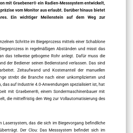
ion mit Graebener® ein Radien-Messsystem entwickelt,
präzise vom Monitor aus erlaubt. Darüber hinaus bietet
hres. Ein wichtiger Meilenstein auf dem Weg zur
inzelnen Schritte im Biegeprozess mittels einer Schablone
n Biegeprozess in regelmäßigen Abständen und misst das
 an das teilweise gebogene Rohr anlegt. Dafür muss die
nd der Bediener seinen Bedienstand verlassen. Das sind
arbeitet. Zeitaufwand und Kostenanteil der manuellen
nge strebt die Branche nach einer unkomplizierten und
das auf Industrie 4.0-Anwendungen spezialisiert ist, hat
it mit Graebener®, einem Sondermaschinenbauer mit
kelt, die mittelfristig den Weg zur Vollautomatisierung des
 Lasersystem, das die sich im Biegevorgang befindliche
überträgt. Der Clou: Das Messsystem befindet sich im