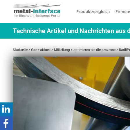
Direkt
Cookie-Einstellungen
zum
Produktvergleich
Firmenv
Inhalt
Technische Artikel und Nachrichten aus d
Startseite
Ganz aktuell
Mitteilung
optimieren sie die prozesse
RadiiP