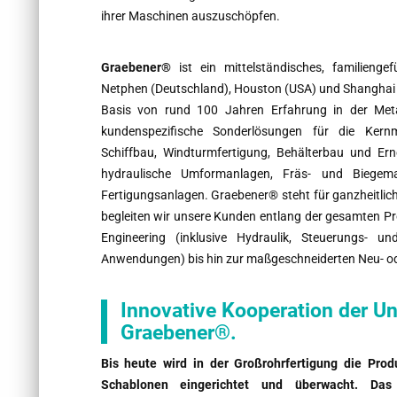
ihrer Maschinen auszuschöpfen.
Graebener®
ist ein mittelständisches, familieng
Netphen (Deutschland), Houston (USA) und Shanghai (
Basis von rund 100 Jahren Erfahrung in der Metall
kundenspezifische Sonderlösungen für die Kernm
Schiffbau, Windturmfertigung, Behälterbau und Ern
hydraulische Umformanlagen, Fräs- und Biegemas
Fertigungsanlagen. Graebener® steht für ganzheitlic
begleiten wir unsere Kunden entlang der gesamten Pro
Engineering (inklusive Hydraulik, Steuerungs- und
Anwendungen) bis hin zur maßgeschneiderten Neu- od
Innovative Kooperation der U
Graebener®.
Bis heute wird in der Großrohrfertigung die Pro
Schablonen eingerichtet und überwacht. Das 