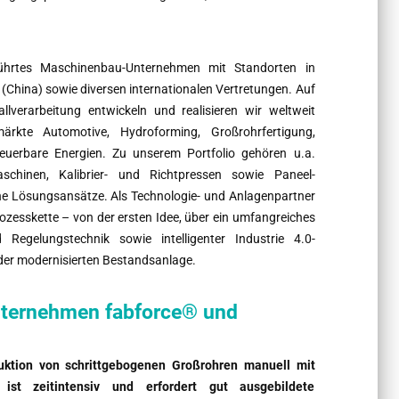
eführtes Maschinenbau-Unternehmen mit Standorten in
China) sowie diversen internationalen Vertretungen. Auf
verarbeitung entwickeln und realisieren wir weltweit
ärkte Automotive, Hydroforming, Großrohrfertigung,
euerbare Energien. Zu unserem Portfolio gehören u.a.
chinen, Kalibrier- und Richtpressen sowie Paneel-
he Lösungsansätze. Als Technologie- und Anlagenpartner
zesskette – von der ersten Idee, über ein umfangreiches
 Regelungstechnik sowie intelligenter Industrie 4.0-
er modernisierten Bestandsanlage.
nternehmen fabforce® und
duktion von schrittgebogenen Großrohren manuell mit
ist zeitintensiv und erfordert gut ausgebildete