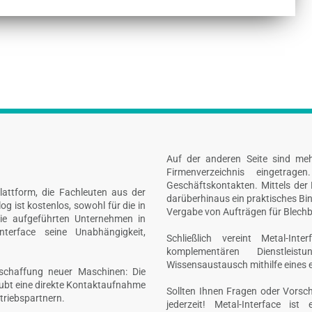
Auf der anderen Seite sind me
Firmenverzeichnis eingetrage
Geschäftskontakten. Mittels der 
plattform, die Fachleuten aus der
darüberhinaus ein praktisches Bin
g ist kostenlos, sowohl für die in
Vergabe von Aufträgen für Blechb
die aufgeführten Unternehmen in
nterface seine Unabhängigkeit,
Schließlich vereint Metal-Int
komplementären Dienstleis
Wissensaustausch mithilfe eines ei
nschaffung neuer Maschinen: Die
laubt eine direkte Kontaktaufnahme
Sollten Ihnen Fragen oder Vorsc
triebspartnern.
jederzeit! Metal-Interface is