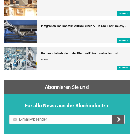
Kolumne
Integration von Robotik: Aufbau eines All-in-One-Fabrikökosy…
Kolumne
Humanoide Roboter in der Blechwelt: Wem sie helfen und
wann…
Kolumne
Abonnieren Sie uns!
Für alle News aus der Blechindustrie
E-
mail-
Absender