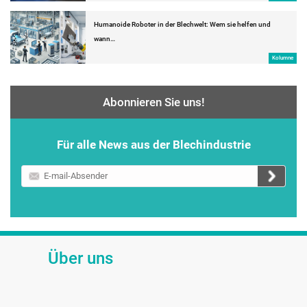
Humanoide Roboter in der Blechwelt: Wem sie helfen und
wann…
Kolumne
Abonnieren Sie uns!
Für alle News aus der Blechindustrie
E-
mail-
Absender
Über uns