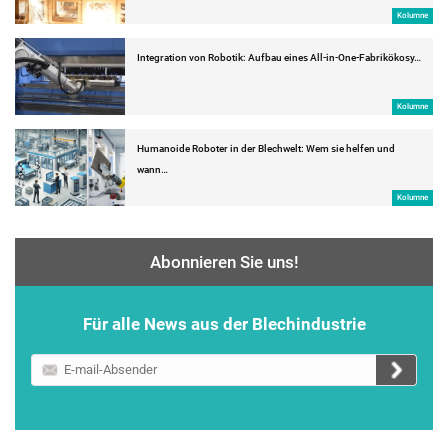
Kolumne
Integration von Robotik: Aufbau eines All-in-One-Fabrikökosy…
Kolumne
Humanoide Roboter in der Blechwelt: Wem sie helfen und
wann…
Kolumne
Abonnieren Sie uns!
Für alle News aus der Blechindustrie
E-
mail-
Absender