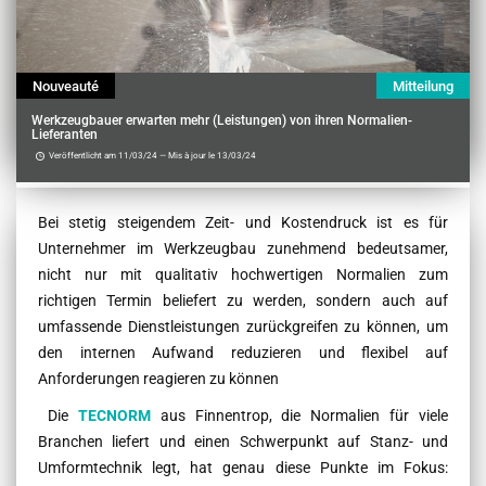
Nouveauté
Mitteilung
Werkzeugbauer erwarten mehr (Leistungen) von ihren Normalien-
Lieferanten
Veröffentlicht am 11/03/24 — Mis à jour le 13/03/24
Contenu
Bei stetig steigendem Zeit- und Kostendruck ist es für
Unternehmer im Werkzeugbau zunehmend bedeutsamer,
nicht nur mit qualitativ hochwertigen Normalien zum
richtigen Termin beliefert zu werden, sondern auch auf
umfassende Dienstleistungen zurückgreifen zu können, um
den internen Aufwand reduzieren und flexibel auf
Anforderungen reagieren zu können
Die
TECNORM
aus Finnentrop, die Normalien für viele
Branchen liefert und einen Schwerpunkt auf Stanz- und
Umformtechnik legt, hat genau diese Punkte im Fokus: