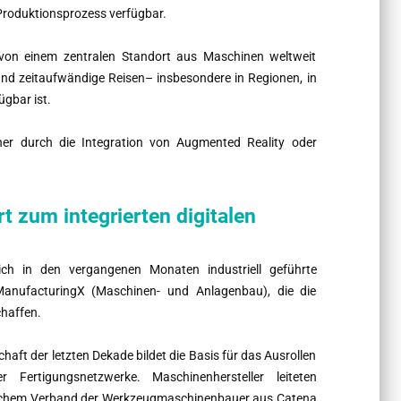
Produktionsprozess verfügbar.
 von einem zentralen Standort aus Maschinen weltweit
 und zeitaufwändige Reisen– insbesondere in Regionen, in
gbar ist.
her durch die Integration von Augmented Reality oder
 zum integrierten digitalen
ich in den vergangenen Monaten industriell geführte
 ManufacturingX (Maschinen- und Anlagenbau), die die
haffen.
haft der letzten Dekade bildet die Basis für das Ausrollen
Fertigungsnetzwerke. Maschinenhersteller leiteten
chem Verband der Werkzeugmaschinenbauer aus Catena