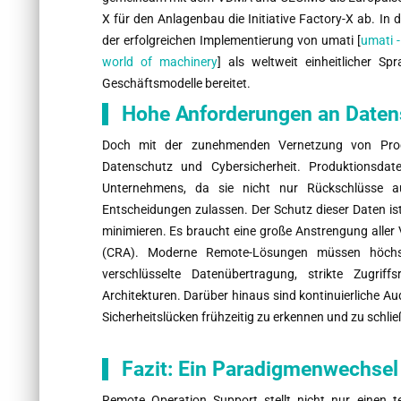
X für den Anlagenbau die Initiative Factory-X ab. In
der erfolgreichen Implementierung von umati [
umati -
world of machinery
] als weltweit einheitlicher S
Geschäftsmodelle bereitet.
Hohe Anforderungen an Daten
Doch mit der zunehmenden Vernetzung von Prod
Datenschutz und Cybersicherheit. Produktionsdat
Unternehmens, da sie nicht nur Rückschlüsse au
Entscheidungen zulassen. Der Schutz dieser Daten ist
minimieren. Es braucht eine große Anstrengung aller 
(CRA). Moderne Remote-Lösungen müssen höchste
verschlüsselte Datenübertragung, strikte Zugriff
Architekturen. Darüber hinaus sind kontinuierliche A
Sicherheitslücken frühzeitig zu erkennen und zu schlie
Fazit: Ein Paradigmenwechsel 
Remote Operation Support stellt nicht nur einen te