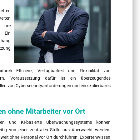
etten
keiten
ihre
. Ein
nhang
tzung
ch Effizienz, Verfügbarkeit und Flexibilität von
rn. Voraussetzung dafür ist ein überzeugendes
len von Cybersecurityanforderungen und ein skalierbares
n ohne Mitarbeiter vor Ort
rmen und KI-basierte Überwachungssysteme können
tig von einer zentralen Stelle aus überwacht werden.
tweit ohne Personal vor Ort durchführen. Expertenwissen