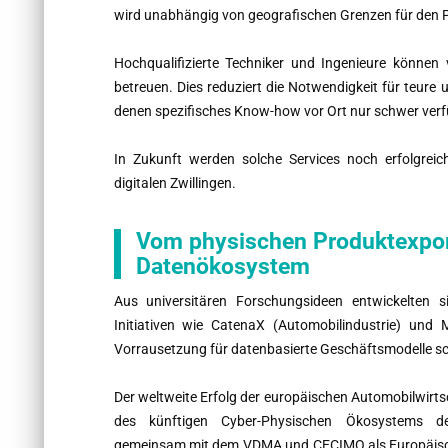
wird unabhängig von geografischen Grenzen für den 
Hochqualifizierte Techniker und Ingenieure können
betreuen. Dies reduziert die Notwendigkeit für teure
denen spezifisches Know-how vor Ort nur schwer verfü
In Zukunft werden solche Services noch erfolgreic
digitalen Zwillingen.
Vom physischen Produktexport
Datenökosystem
Aus universitären Forschungsideen entwickelten s
Initiativen wie CatenaX (Automobilindustrie) und
Vorrausetzung für datenbasierte Geschäftsmodelle sc
Der weltweite Erfolg der europäischen Automobilwirtsc
des künftigen Cyber-Physischen Ökosystems der 
gemeinsam mit dem VDMA und CECIMO als Europäis