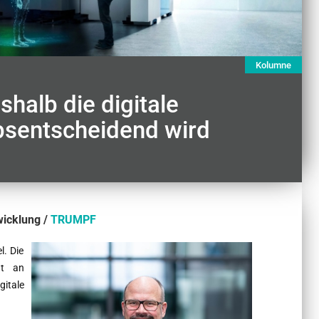
Kolumne
halb die digitale
bsentscheidend wird
wicklung /
TRUMPF
l. Die
nt an
gitale