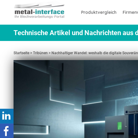
Direkt
Cookie-Einstellungen
zum
Produktvergleich
Firmenv
Inhalt
Technische Artikel und Nachrichten aus d
Startseite
Tribünen
Nachhaltiger Wandel: weshalb die digitale Souverä