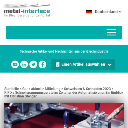
Direkt
Cookie-Einstellungen
zum
Deutschland
Inhalt
Technische Artikel und Nachrichten aus der Blechindustrie
Einen Artikel auswählen
Startseite
Ganz aktuell
Mitteilung
Schweissen & Schneiden 2023
KIFIXs Schnellspannungsgeräte im Zeitalter der Automatisierung: Ein Einblick
mit Christian Stenger