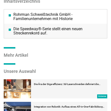
Inhaltsverzeichnis
Rohrman Schweißtechnik GmbH -
Familienunternehmen mit Historie
Die Speedway®-Serie stellt einen neuen
Streckenrekord auf.
Mehr Artikel
Unsere Auswahl
Die Ära der Giga-effizienz: 3d-Laserschneiden definiert die…
Kolumne
Integration von Robotik: Aufbau eines All-in-One-Fabrikökosy…