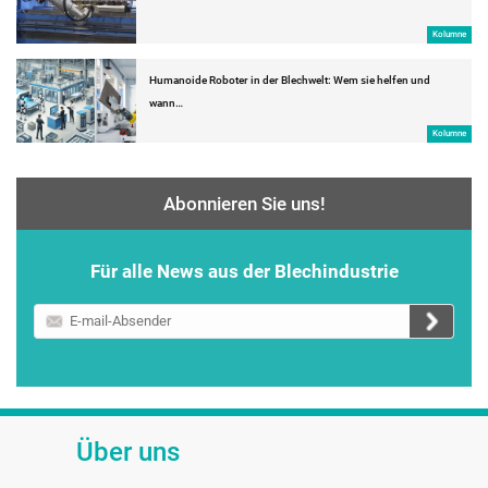
Kolumne
Humanoide Roboter in der Blechwelt: Wem sie helfen und
wann…
Kolumne
Abonnieren Sie uns!
Für alle News aus der Blechindustrie
E-
mail-
Absender
Über uns