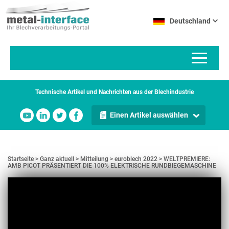
Direkt
Cookie-Einstellungen
zum
Deutschland
Inhalt
Technische Artikel und Nachrichten aus der Blechindustrie
Einen Artikel auswählen
Startseite
Ganz aktuell
Mitteilung
euroblech 2022
WELTPREMIERE:
AMB PICOT PRÄSENTIERT DIE 100% ELEKTRISCHE RUNDBIEGEMASCHINE