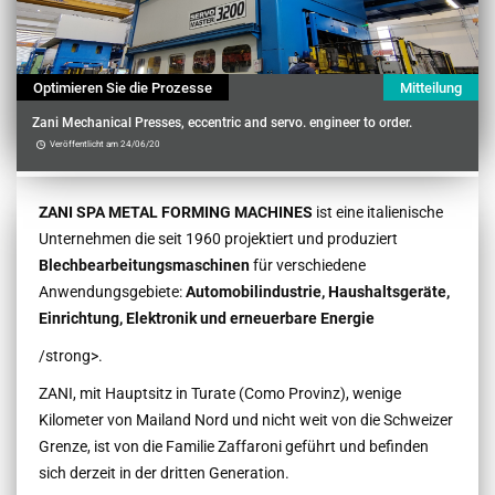
Optimieren Sie die Prozesse
Mitteilung
Zani Mechanical Presses, eccentric and servo. engineer to order.
Veröffentlicht am 24/06/20
Contenu
ZANI SPA METAL FORMING MACHINES
ist eine italienische
Unternehmen die seit 1960 projektiert und produziert
Blechbearbeitungsmaschinen
für verschiedene
Anwendungsgebiete:
Automobilindustrie, Haushaltsgeräte,
Einrichtung, Elektronik und erneuerbare Energie
/strong>.
ZANI, mit Hauptsitz in Turate (Como Provinz), wenige
Kilometer von Mailand Nord und nicht weit von die Schweizer
Grenze, ist von die Familie Zaffaroni geführt und befinden
sich derzeit in der dritten Generation.